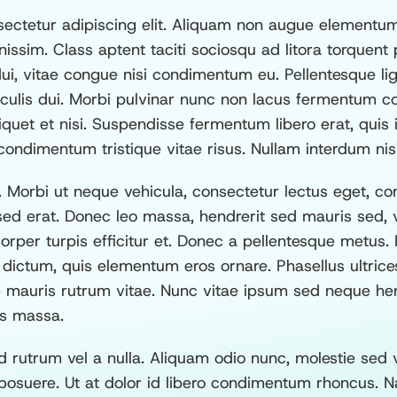
ectetur adipiscing elit. Aliquam non augue elementum 
sim. Class aptent taciti sociosqu ad litora torquent 
dui, vitae congue nisi condimentum eu. Pellentesque lig
 iaculis dui. Morbi pulvinar nunc non lacus fermentum c
aliquet et nisi. Suspendisse fermentum libero erat, quis
ndimentum tristique vitae risus. Nullam interdum nisi 
 Morbi ut neque vehicula, consectetur lectus eget, com
 sed erat. Donec leo massa, hendrerit sed mauris sed, 
orper turpis efficitur et. Donec a pellentesque metus. 
 dictum, quis elementum eros ornare. Phasellus ultrice
mauris rutrum vitae. Nunc vitae ipsum sed neque hend
is massa.
d rutrum vel a nulla. Aliquam odio nunc, molestie sed v
posuere. Ut at dolor id libero condimentum rhoncus. N