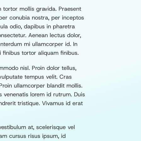
tortor mollis gravida. Praesent
per conubia nostra, per inceptos
ula odio, dapibus in pharetra
onsectetur. Aenean lectus dolor,
 interdum mi ullamcorper id. In
finibus tortor aliquam finibus.
modo nisl. Proin dolor tellus,
vulputate tempus velit. Cras
Proin ullamcorper blandit mollis.
s venenatis lorem id rutrum. Duis
rerit tristique. Vivamus id erat
estibulum at, scelerisque vel
am cursus risus ipsum, id