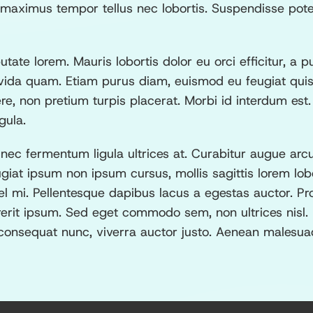
m maximus tempor tellus nec lobortis. Suspendisse pote
tate lorem. Mauris lobortis dolor eu orci efficitur, a p
avida quam. Etiam purus diam, euismod eu feugiat quis
e, non pretium turpis placerat. Morbi id interdum es
gula.
 fermentum ligula ultrices at. Curabitur augue arcu, fa
ugiat ipsum non ipsum cursus, mollis sagittis lorem l
el mi. Pellentesque dapibus lacus a egestas auctor. Pro
erit ipsum. Sed eget commodo sem, non ultrices nisl.
onsequat nunc, viverra auctor justo. Aenean malesuada